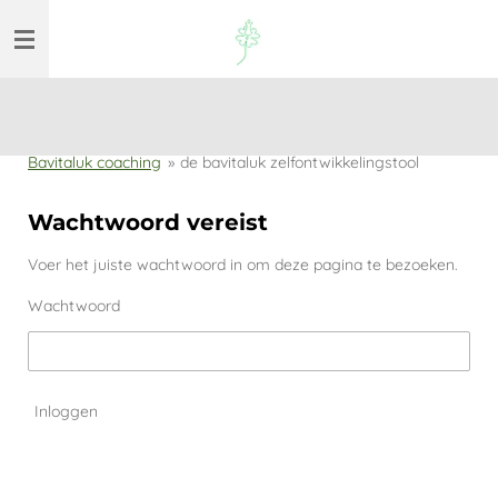
Ga
direct
naar
de
hoofdinhoud
Bavitaluk coaching
»
de bavitaluk zelfontwikkelingstool
Wachtwoord vereist
Voer het juiste wachtwoord in om deze pagina te bezoeken.
Wachtwoord
Inloggen