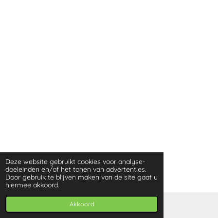
Deze website gebruikt cookies voor analyse-
doeleinden en/of het tonen van advertenties.
Door gebruik te blijven maken van de site gaat u
hiermee akkoord.
Akkoord
© 2021 - 2026 Bavitaluk Balans - Vitaal - Geluk