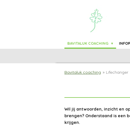
Ga
direct
naar
de
hoofdinhoud
BAVITALUK COACHING
INFO
Bavitaluk coaching
»
Lifechanger
Wil jij antwoorden, inzicht en o
brengen? Onderstaand is een be
krijgen.