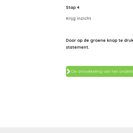
Stap 4
Krijg inzicht
Door op de groene knop te dr
statement
.
De ontwikkeling van het onderb